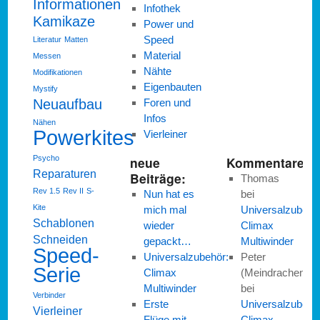
Informationen
Infothek
Kamikaze
Power und
Speed
Literatur
Matten
Material
Messen
Nähte
Modifikationen
Eigenbauten
Mystify
Neuaufbau
Foren und
Infos
Nähen
Powerkites
Vierleiner
Psycho
neue
Kommentare:
Reparaturen
Beiträge:
Thomas
Rev 1.5
Rev II
S-
Nun hat es
bei
Kite
mich mal
Universalzubehö
Schablonen
wieder
Climax
Schneiden
gepackt…
Multiwinder
Speed-
Universalzubehör:
Peter
Serie
Climax
(Meindrachen)
Multiwinder
bei
Verbinder
Erste
Universalzubehö
Vierleiner
Flüge mit
Climax