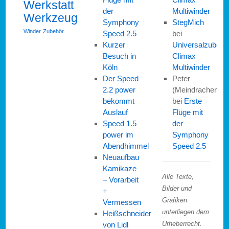
Werkstatt
der
Multiwinder
Werkzeug
Symphony
StegMich
Winder
Zubehör
Speed 2.5
bei
Kurzer
Universalzubehö
Besuch in
Climax
Köln
Multiwinder
Der Speed
Peter
2.2 power
(Meindrachen)
bekommt
bei
Erste
Auslauf
Flüge mit
Speed 1.5
der
power im
Symphony
Abendhimmel
Speed 2.5
Neuaufbau
Kamikaze
Alle Texte,
– Vorarbeit
Bilder und
+
Grafiken
Vermessen
unterliegen dem
Heißschneider
von Lidl
Urheberrecht.