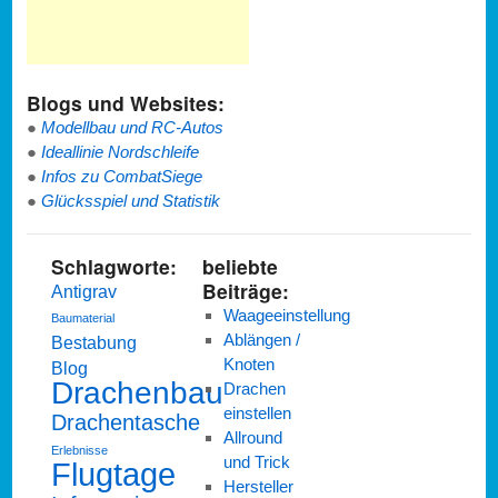
Blogs und Websites:
●
Modellbau und RC-Autos
●
Ideallinie Nordschleife
●
Infos zu CombatSiege
●
Glücksspiel und Statistik
Schlagworte:
beliebte
Beiträge:
Antigrav
Waageeinstellung
Baumaterial
Ablängen /
Bestabung
Knoten
Blog
Drachenbau
Drachen
einstellen
Drachentasche
Allround
Erlebnisse
und Trick
Flugtage
Hersteller