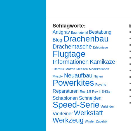
Schlagworte:
b
Antigrav
Bestabung
Baumaterial
Drachenbau
Blog
Drachentasche
Erlebnisse
Flugtage
Informationen
Kamikaze
Literatur
Matten
Messen
Modifikationen
Neuaufbau
Mystify
Nähen
Powerkites
Psycho
Reparaturen
Rev 1.5
Rev II
S-Kite
Schablonen
Schneiden
Speed-Serie
Verbinder
Werkstatt
Vierleiner
Werkzeug
Winder
Zubehör