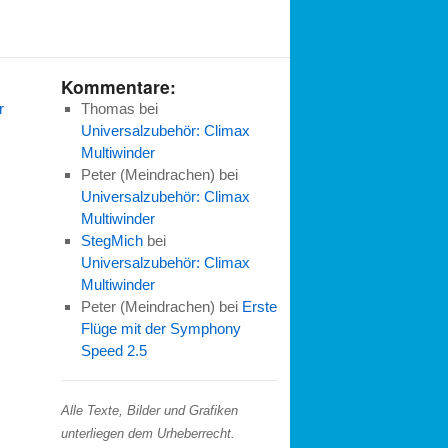
Kommentare:
r
Thomas
bei
Universalzubehör: Climax
Multiwinder
Peter (Meindrachen)
bei
Universalzubehör: Climax
Multiwinder
StegMich
bei
Universalzubehör: Climax
Multiwinder
Peter (Meindrachen)
bei
Erste
Flüge mit der Symphony
Speed 2.5
Alle Texte, Bilder und Grafiken
unterliegen dem Urheberrecht.