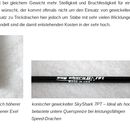
t bei gleichem Gewicht mehr Steifigkeit und Bruchfestigkeit für ei
d wünscht, der kommt oftmals nicht um den Einsatz von gewickelt
tz zu Trickdrachen hier jedoch um Stäbe mit sehr vielen Wicklung
elt sind die damit entstehenden Kosten in der sehr hoch.
utlich höherer konischer gewickelter SkyShark 7PT – Ideal als ho
ezogener Exel belastete untere Querspreize bei leistungsfähigen
 Speed-Drachen